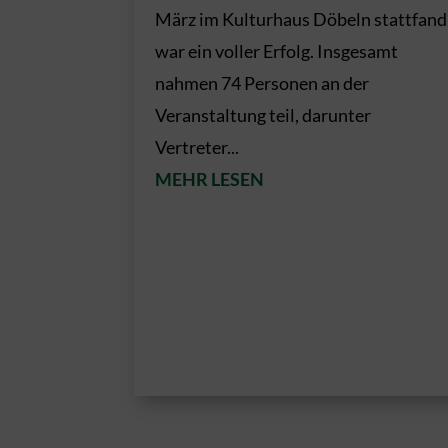
März im Kulturhaus Döbeln stattfand
war ein voller Erfolg. Insgesamt
nahmen 74 Personen an der
Veranstaltung teil, darunter
Vertreter...
MEHR LESEN